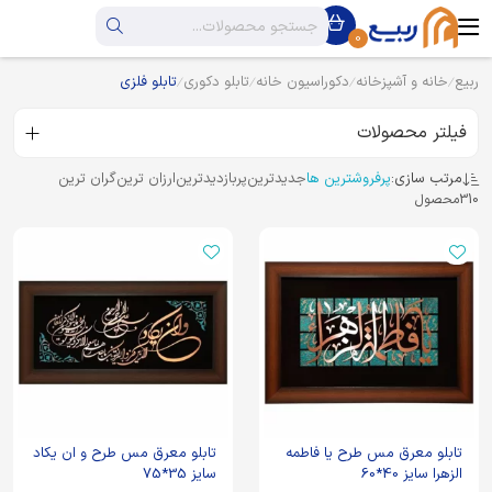
0
ربیع
خانه و آشپزخانه
دکوراسیون خانه
تابلو دکوری
تابلو فلزی
فیلتر محصولات
مرتب سازی:
پرفروشترین ها
جدیدترین
پربازدیدترین
ارزان ترین
گران ترین
310
محصول
تابلو معرق مس طرح یا فاطمه
تابلو معرق مس طرح و ان یکاد
الزهرا سایز 40*60
سایز 35*75