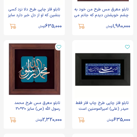
تابلو معرق مس طرح من خود به
تابلو فلز چاپی طرح دلا نزد کسی
چشم خویشتن دیدم که جانم می
بنشین که او از دل خبر دارد سایز
رود سایز 30*30
15*25
635,000
1,980,000
تومان
تومان
تابلو فلز چاپی طرح چاپ فلز فقط
تابلو معرق مس طرح محمد
حیدر (علی) امیرالمومنین است
رسول الله (ص) سایز 30*30
سایز 15*25
2,320,000
635,000
تومان
تومان