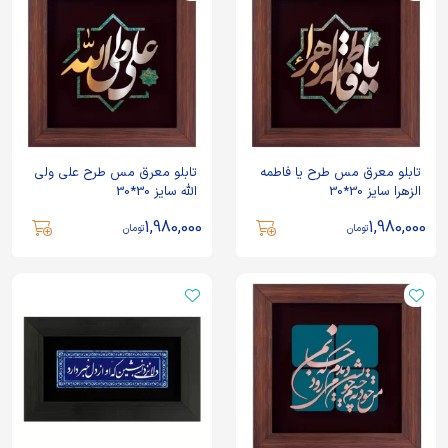
تابلو معرق مس طرح یا فاطمه
تابلو معرق مس طرح علی ولی
الزهرا سایز 30*30
الله سایز 30*30
1,980,000
1,980,000
تومان
تومان