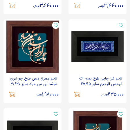
3,640,000
3,440,000
تومان
تومان
تابلو فلز چاپی طرح بسم الله
تابلو معرق مس طرح چو ایران
الرحمن الرحیم سایز 15*25
نباشد تن من مباد سایز 30*30
1,980,000
635,000
تومان
تومان