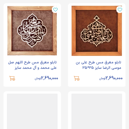
تابلو معرق مس طرح علی بن
تابلو معرق مس طرح اللهم صل
موسی الرضا سایز 35*35
علی محمد و آل محمد سایز
35*35
2,690,000
2,690,000
تومان
تومان