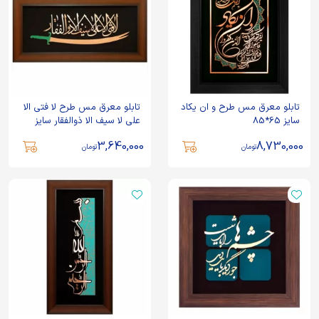
تابلو معرق مس طرح و ان یکاد
تابلو معرق مس طرح لا فتی الا
سایز 65*85
علی لا سیف الا ذوالفقار سایز
35*70
3,640,000
8,730,000
تومان
تومان