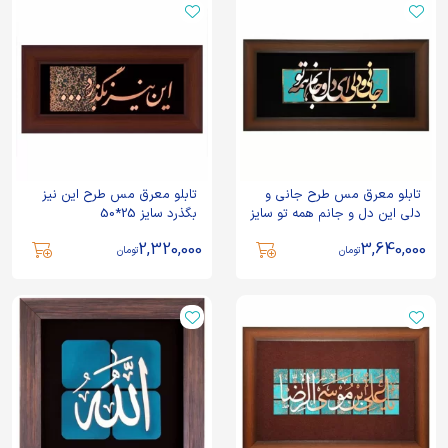
تابلو معرق مس طرح جانی و
تابلو معرق مس طرح این نیز
دلی این دل و جانم همه تو سایز
بگذرد سایز 25*50
35*70
2,320,000
3,640,000
تومان
تومان