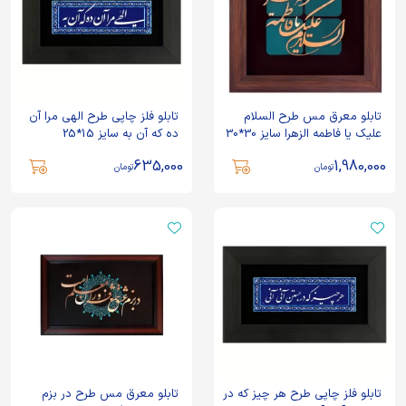
تابلو معرق مس طرح السلام
تابلو فلز چاپی طرح الهی مرا آن
علیک یا فاطمه الزهرا سایز 30*30
ده که آن به سایز 15*25
635,000
1,980,000
تومان
تومان
تابلو فلز چاپی طرح هر چیز که در
تابلو معرق مس طرح در بزم