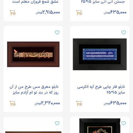
جستن آنی آنی سایز 15*25
عشق شمع فروزان معلم است
سایز 35*70
2,915,000
635,000
تومان
تومان
تابلو فلز چاپی طرح آیه الکرسی
تابلو معرق مس طرح من از آن
سایز 15*25
روز که در بند تو ام آزادم سایز
25*50
2,320,000
635,000
تومان
تومان