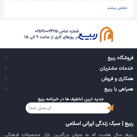
خرید آنلاین انواع پازل چاپی با طرح های مختلف در ابعاد A4 و A5 با
بالاترین کیفیت و بهترین قیمت در مدل های :
نمایش بیشتر
پازل چاپی با طرح اهل بیت و ائمه
پازل چاپی با طرح شهدا و شهادت
شماره تماس:
02591002425
پازل چاپی با طرح حاج قاسم سلیمانی و شهدای مدافع حرم
در روزهای کاری از ساعت 9 الی 15
پازل چاپی با طرح امام خمینی (ره) و مقام معظم رهبری
پازل چاپی با طرح انیمیشن های ایرانی
فروشگاه ربیع
خدمات مشتریان
همکاری و فروش
همراهی با ربیع
جدید ترین تخفیف ها در خبرنامه ربیع
ربیع | سبک زندگی ایرانی اسلامی
ربیع، سال هاست که به عنوان بزرگترین بازار محصولات فرهنگی،