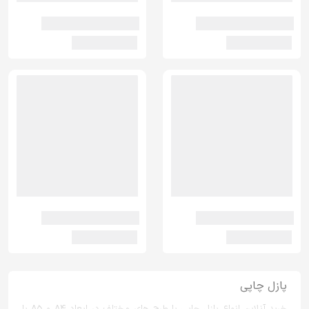
پازل چاپی