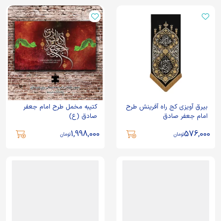
بيرق آویزی کج راه آفرینش طرح
کتیبه مخمل طرح امام جعفر
امام جعفر صادق
صادق (ع)
1,998,000
576,000
تومان
تومان