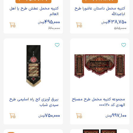
3
1
5
0
0
2
7
3
1
2
1
8
0
4
کتیبه مخمل داستان عاشورا طرح
کتیبه مخمل عطش طرح یا اهل
اباعبدالله
العالم
495,000
438,750
تومان
تومان
660,000
585,000
مجموعه کتیبه مخمل طرح مصباح
بیرق آویزی کج راه اسلیمی طرح
الهدی کد 000120
سیدی شباب
750,000
997,100
تومان
تومان