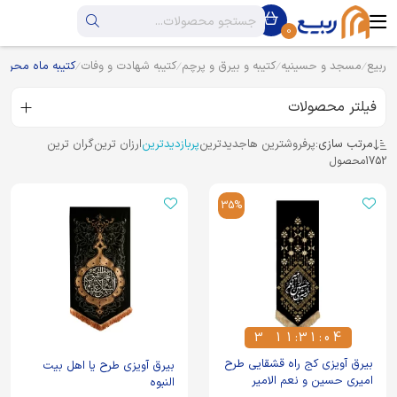
0
ربیع
مسجد و حسینیه
کتیبه و بیرق و پرچم
کتیبه شهادت و وفات
کتیبه ماه محرم
فیلتر محصولات
مرتب سازی:
پرفروشترین ها
جدیدترین
پربازدیدترین
ارزان ترین
گران ترین
1752
محصول
35%
3
1
1
:
3
1
:
0
4
3
1
1
3
1
0
4
بیرق آویزی کج راه قشقایی طرح
بیرق آویزی طرح یا اهل بیت
امیری حسین و نعم الامیر
النبوه