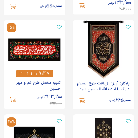
133,900
تومان
550,000
تومان
206,000
15%
3
1
1
:
0
9
:
4
7
3
1
1
0
9
4
7
کتیبه مخمل طرح غم و مهر
پلاکارد آویزی زربافت طرح السلام
حسین
علیک یا اباعبدالله الحسین سید
الشهداء کد 220
333,200
تومان
665,000
تومان
392,000
25%