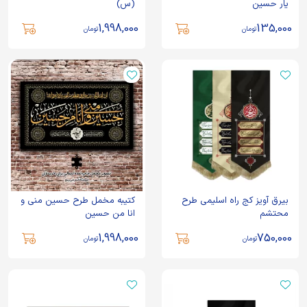
یار حسین
(س)
1,998,000
135,000
تومان
تومان
بیرق آویز کج راه اسلیمی طرح
کتیبه مخمل طرح حسین منی و
محتشم
انا من حسین
1,998,000
750,000
تومان
تومان