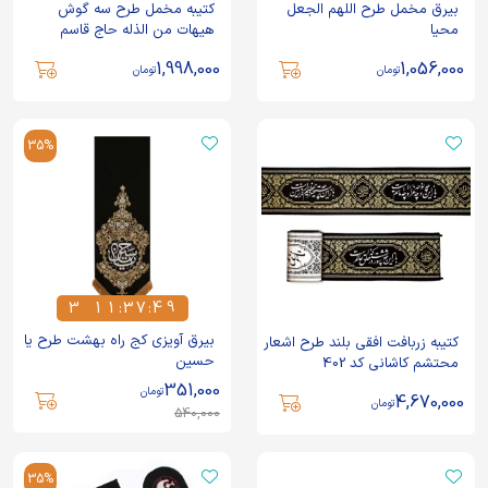
بیرق مخمل طرح اللهم الجعل
کتیبه مخمل طرح سه گوش
محیا
هیهات من الذله حاج قاسم
سلیمانی
1,998,000
1,056,000
تومان
تومان
35%
3
1
1
:
3
7
:
4
9
3
1
1
3
7
4
9
بیرق آویزی کج راه بهشت طرح یا
کتیبه زربافت افقی بلند طرح اشعار
حسین
محتشم کاشانی کد 402
351,000
تومان
4,670,000
تومان
540,000
35%