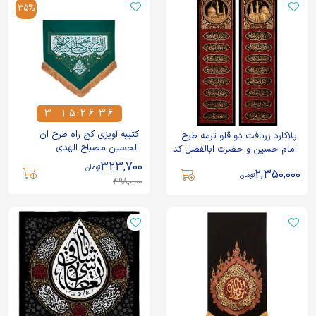
35%
3
1
5
:
2
6
:
3
6
3
1
5
2
6
3
6
کتیبه آویزی کج راه طرح ان
پلاکارد زربافت دو قلو ترمه طرح
الحسین مصباح الهدی
امام حسین و حضرت ابالفضل کد
216
323,700
تومان
2,350,000
تومان
498,000