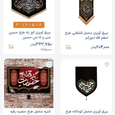
3
1
2
:
1
5
:
1
8
3
1
2
1
5
1
8
بیرق آویزی کج راه طرح حسین
بیرق آویزی مخمل قشقایی طرح
منی و انا من حسین
اعظم الله اجورکم
363,750
تومان
204,000
تومان
485,000
بیرق آویزی مخمل کودکانه طرح
کتیبه مخمل طرح حضرت رقیه