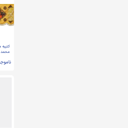
کتیبه 
محمد 
صادق ا
ناموجو
محمد ا
زرد