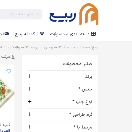
دسته بندی محصولات
شگفتانه ربیع
در
ربیع
مسجد و حسینیه
کتیبه و بیرق و پرچم
کتیبه ولادت و اعیاد
مرتب س
فیلتر محصولات
برند
جنس *
نوع چاپ *
فرم طراحی *
کتیبه 
مرتبط با *
الصادق