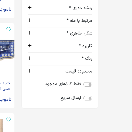
ریشه دوزی *
ناموجو
مرتبط با ماه *
شکل ظاهری *
کاربرد *
رنگ *
محدوده قیمت
کتیبه 
فقط کالاهای موجود
صلی ال
بن محم
ارسال سریع
ناموجو
یا محم
زمینه آ