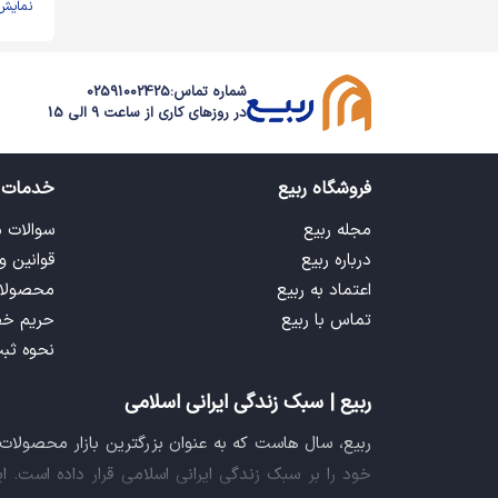
نمایش
شماره تماس:
02591002425
در روزهای کاری از ساعت 9 الی 15
فروشگاه ربیع
خدمات 
مجله ربیع
سوالات 
درباره ربیع
قوانین و
اعتماد به ربیع
محصولا
تماس با ربیع
حریم خ
نحوه ثب
ربیع | سبک زندگی ایرانی اسلامی
ربیع، سال هاست که به عنوان بزرگترین بازار محصولا
خود را بر سبک زندگی ایرانی اسلامی قرار داده است. 