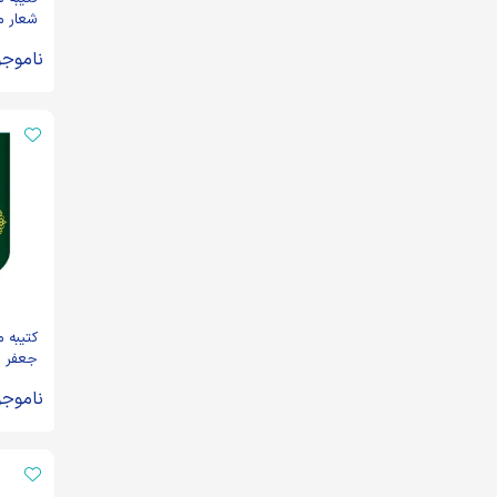
شعار م
یاصادق
ناموجو
عجل لو
کتیبه 
جعفر ب
زمینه س
ناموجو