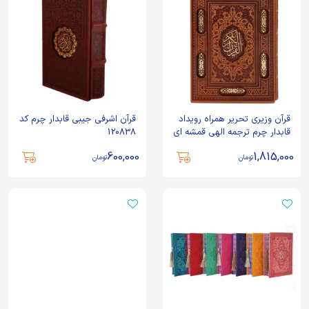
قرآن وزیری تحریر همراه رویداد
قرآن اشرفی جیبی قابدار چرم کد
قابدار چرم ترجمه الهی قمشه ای
120838
کد 120399
600,000
1,815,000
تومان
تومان