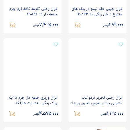
قرآن جیبی جلد ترمو در رنگ های
قرآن رحلی گلاسه کاغذ کرم چرم
متنوع داخل رنگی کد 120833
جعبه دار کد 120141
7,425,000
289,000
تومان
تومان
قرآن رحلی تحریر ترمو قاب
قرآن وزیری جعبه دار چرم با آینه
کشویی برشی نفیس تحریر رویداد
پلاک رنگی انتشارات هلیا کد
انتشارات پیام عدالت کد 120131
110128
4,575,000
1,125,000
تومان
تومان