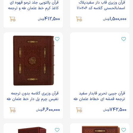
قرآن وزیری قاب دار سفیدپلاک
قرآن پالتویی جلد ترمو قهوه ای
اسماءالحسنی گلاسه کد 110206
کاغذ کرم خط عثمان طه و ترجمه
قمشه ای کد 12110101
412,500
1,500,000
تومان
تومان
قرآن جیبی تحریر قابدار سفید
قرآن وزیری گلاسه بدون ترجمه
ترجمه قمشه ای خطاط عثمان طه
نفیس چرم پل دار خط عثمان طه
کد 120824
کد 120384
6,600,000
742,500
تومان
تومان