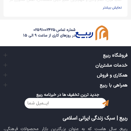
کتاب قرآن، کلام وحی و مهم‌ترین منبع دینی مسلمانان، نقش محوری در
زندگی فردی و اجتماعی هر مسلمانی دارد. در این دسته‌بندی، مجموعه‌ای
نمایش بیشتر
متنوع از کتاب‌های قرآن گردآوری شده که شامل نسخه‌های مختلف از
قرآن کریم با خط عثمان‌طه، ترجمه‌های معتبر، تفسیرهای کاربردی و حتی
نسخه‌های آموزشی برای کودکان و نوجوانان است.
شماره تماس:
02591002425
در روزهای کاری از ساعت 9 الی 15
قرآن نفیس و قاب دار
قرآن‌های نفیس با جلدهای چرمی، قاب‌های چوبی یا جعبه‌های مخملی،
هم جنبه معنوی دارند و هم زیبایی بصری فوق‌العاده‌ای. این نسخه‌ها
فروشگاه ربیع
گزینه‌ای عالی برای هدیه دادن در مناسبت‌هایی مثل عروسی، تولد،
خدمات مشتریان
سالگرد ازدواج یا ختم قرآن هستند. در این دسته می‌توانید قرآن‌های
نفیس با خط عثمان‌طه، ترجمه استاد الهی قمشه‌ای، فول‌رنگ، طلاکوب و
همکاری و فروش
حتی با قاب‌های چوبی حکاکی‌شده را مشاهده و سفارش دهید.
همراهی با ربیع
انواع ترجمه و تفسیر قرآن
جدید ترین تخفیف ها در خبرنامه ربیع
برای بسیاری از افراد، آشنایی صرف با آیات کافی نیست و نیاز به فهم
عمیق‌تر مفاهیم الهی وجود دارد. به همین دلیل، کتاب‌هایی شامل ترجمه
و تفسیر قرآن بخش مهمی از این دسته‌بندی را تشکیل می‌دهند. از
ربیع | سبک زندگی ایرانی اسلامی
ترجمه‌های ساده و روان تا تفاسیر دقیق همچون تفسیر المیزان، نمونه،
نور و حتی تفاسیر موضوعی، مجموعه‌ای جامع در اختیار شماست. این
ربیع، سال هاست که به عنوان بزرگترین بازار محصولات فرهنگی،