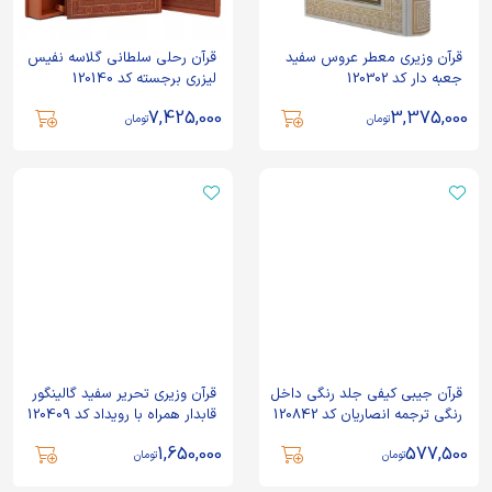
قرآن وزیری معطر عروس سفید
قرآن رحلی سلطانی گلاسه نفیس
جعبه دار کد 120302
لیزری برجسته کد 120140
7,425,000
3,375,000
تومان
تومان
قرآن جیبی کیفی جلد رنگی داخل
قرآن وزیری تحریر سفید گالینگور
رنگی ترجمه انصاریان کد 120842
قابدار همراه با رویداد کد 120409
1,650,000
577,500
تومان
تومان