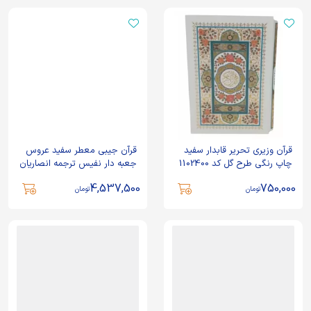
قرآن وزیری تحریر قابدار سفید
قرآن جیبی معطر سفید عروس
چاپ رنگی طرح گل کد 1102400
جعبه دار نفیس ترجمه انصاریان
با رویداد کد 120802
4,537,500
750,000
تومان
تومان