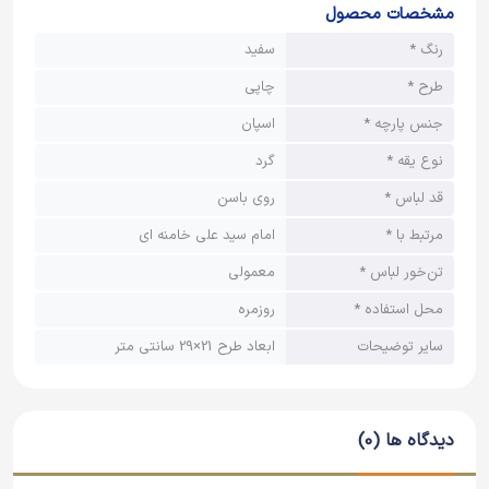
مشخصات محصول
رنگ *
سفید
طرح *
چاپی
جنس پارچه *
اسپان
نوع یقه *
گرد
قد لباس *
روی باسن
مرتبط با *
امام سید علی خامنه ای
تن‌خور لباس *
معمولی
محل استفاده *
روزمره
سایر توضیحات
ابعاد طرح 21×29 سانتی متر
دیدگاه ها (0)