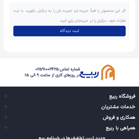
اگر این محصول را قبلاً خریده اید تجربه تان را به دیگران بگویید. با ثبت
نظرات خود، دیگران را در خریدشان یاری کنید.
ثبت دیدگاه
شماره تماس:
02591002425
در روزهای کاری از ساعت 9 الی 15
فروشگاه ربیع
خدمات مشتریان
همکاری و فروش
همراهی با ربیع
جدید ترین تخفیف ها در خبرنامه ربیع