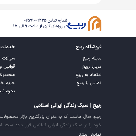
شماره تماس:
02591002425
در روزهای کاری از ساعت 9 الی 15
فروشگاه ربیع
خدمات 
مجله ربیع
سوالات 
درباره ربیع
قوانین و
اعتماد به ربیع
محصولا
تماس با ربیع
حریم خ
نحوه ثب
ربیع | سبک زندگی ایرانی اسلامی
ربیع، سال هاست که به عنوان بزرگترین بازار محصولا
خود را بر سبک زندگی ایرانی اسلامی قرار داده است. 
فراهم آورده تا تمام نیازهای شما را برای خرید اینترنتی
نمایش بیشتر