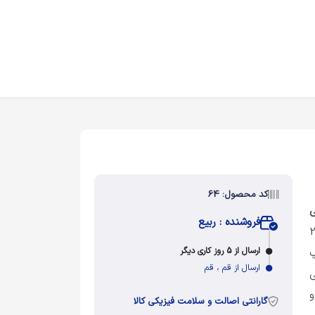
کد محصول: 64
ی
فروشنده : ربیع
. طرح موردنظر در ابعاد 21×29
ارسال از 5 روز کاری دیگر
پ
ارسال از قم ، قم
ی
و
گارانتی اصالت و سلامت فیزیکی کالا