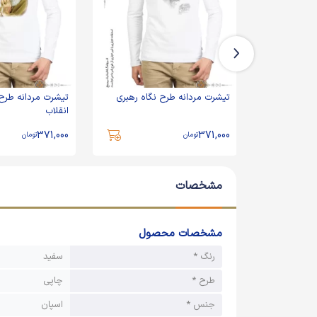
خنده رهبری
تیشرت مردانه طرح نگاه رهبری
تیشرت مردانه طرح 
انقلاب
371,000
371,000
تومان
تومان
مشخصات
مشخصات محصول
رنگ *
سفید
طرح *
چاپی
جنس *
اسپان