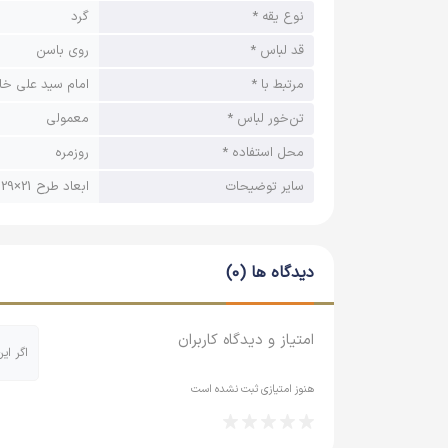
نوع یقه *
گرد
قد لباس *
روی باسن
مرتبط با *
امام سید علی خا
تن‌خور لباس *
معمولی
محل استفاده *
روزمره
سایر توضیحات
ابعاد طرح 21×29 سانتی متر
دیدگاه ها (0)
امتیاز و دیدگاه کاربران
اگر ای
هنوز امتیازی ثبت نشده است