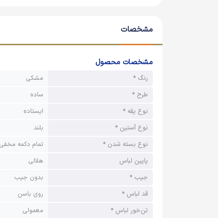
مشخصات
مشخصات محصول
رنگ *
مشکی
طرح *
ساده
نوع یقه *
ایستاده
نوع آستین *
بلند
نوع بسته شدن *
تمام دکمه مخفی
پایین لباس
هلالی
جیب *
بدون جیب
قد لباس *
روی باسن
تن‌خور لباس *
معمولی