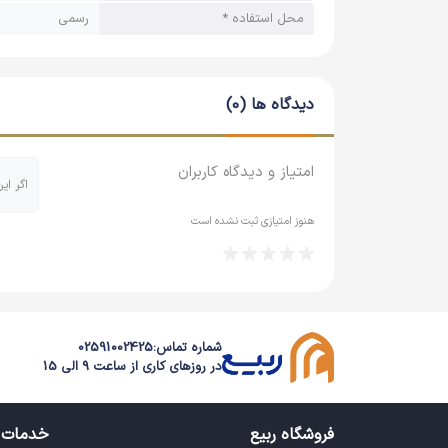
محل استفاده *
رسمی
دیدگاه ها (0)
امتیاز و دیدگاه کاربران
اگر ای
هنوز امتیازی ثبت نشده است
شماره تماس:
02591002425
در روزهای کاری از ساعت 9 الی 15
فروشگاه ربیع
خدمات 