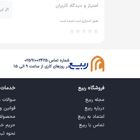
امتیاز و دیدگاه کاربران
اگر ای
هنوز امتیازی ثبت نشده است
شماره تماس:
02591002425
در روزهای کاری از ساعت 9 الی 15
فروشگاه ربیع
خدمات 
مجله ربیع
سوالات 
درباره ربیع
قوانین و
اعتماد به ربیع
محصولا
تماس با ربیع
حریم خ
نحوه ثب