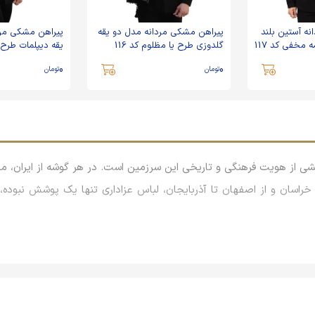
ه آستین بلند
پیراهن مشکی مردانه مدل دو یقه
پیراهن مشکی مرد
مخفی کد 117
گلدوزی طرح یا مظلوم کد 116
یقه دیپلمات طرح دو
0
0
تومان
تومان
از هویت فرهنگی و تاریخی این سرزمین است. در هر گوشه از ایران، مرد
ب تا خراسان و از اصفهان تا آذربایجان، لباس عزاداری تنها یک پوشش نبود
د. سرزمینی که قرن‌هاست نامش با عشق به اهل‌بیت علیهم‌السلام گره خورد
 عزاداری در این منطقه، علاوه بر سادگی و وقار، دارای طراحی‌های خا