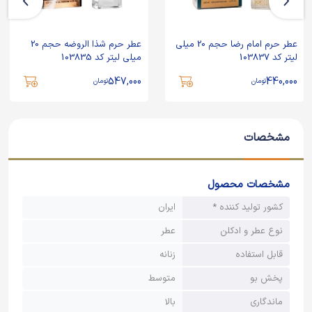
عطر حرم امام رضا حجم 20 میلی
عطر حرم شذا الروضه حجم 20
لیتر کد 103837
میلی لیتر کد 103835
547,000
440,000
تومان
تومان
مشخصات
مشخصات محصول
کشور تولید کننده *
ایران
نوع عطر و ادکلن
عطر
قابل استفاده
زنانه
پخش بو
متوسط
ماندگاری
بالا