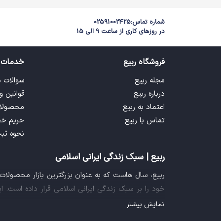
شماره تماس:
02591002425
در روزهای کاری از ساعت 9 الی 15
فروشگاه ربیع
خدمات 
مجله ربیع
سوالات 
درباره ربیع
قوانین و
اعتماد به ربیع
محصولا
تماس با ربیع
حریم خ
نحوه ثب
ربیع | سبک زندگی ایرانی اسلامی
ربیع، سال هاست که به عنوان بزرگترین بازار محصولا
خود را بر سبک زندگی ایرانی اسلامی قرار داده است. 
فراهم آورده تا تمام نیازهای شما را برای خرید اینترنتی
نمایش بیشتر
ایده خلاقانه عرضه محصولات فرهنگی در بستر اینترنت ب