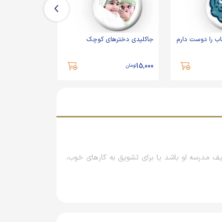
ب را دوست دارم
جاکلیدی دخترهای کوچک
جاکلیدی چادرت
15,000
15,000
تومان
تومان
 مدرسه او باشد یا برای تشویق به کارهای خوب،
یق عموم جامعه تعدادی تصویر با مفاهیم مهم روز
یا سال‌ها بعد، اگر این افراد به محصولات آنها نیاز