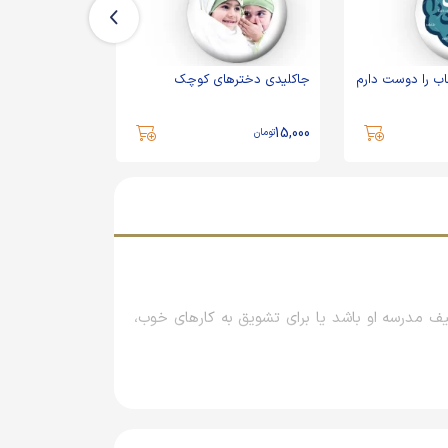
ب را دوست دارم
جاکلیدی دخترهای کوچک
جاکلیدی چادرت
15,000
15,000
تومان
تومان
 مدرسه او باشد یا برای تشویق به کارهای خوب،
یق عموم جامعه تعدادی تصویر با مفاهیم مهم روز
یا سال‌ها بعد، اگر این افراد به محصولات آنها نیاز