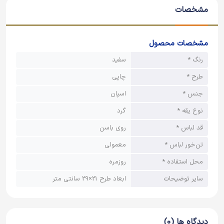
مشخصات
مشخصات محصول
رنگ *
سفید
طرح *
چاپی
جنس *
اسپان
نوع یقه *
گرد
قد لباس *
روی باسن
تن‌خور لباس *
معمولی
محل استفاده *
روزمره
سایر توضیحات
ابعاد طرح 21×29 سانتی متر
دیدگاه ها (0)