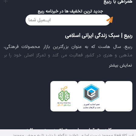
همراهی با ربیع
جدید ترین تخفیف ها در خبرنامه ربیع
ربیع | سبک زندگی ایرانی اسلامی
ربیع، سال هاست که به عنوان بزرگترین بازار محصولات فرهنگی،
مذهبی و هنری در کشور فعالیت می کند و تمرکز اصلی خود را بر
سبک زندگی ایرانی اسلامی قرار داده است. این بازار مجموعه کاملی از
نمایش بیشتر
بهترین محصولات سبک زندگی سالم را فراهم آورده تا تمام نیازهای
شما را برای خرید اینترنتی کالاهای فرهنگی، مذهبی و هنری برآورده
نماید.
ایده خلاقانه عرضه محصولات فرهنگی در بستر اینترنت باعث شد تا
ربیع، علاوه بر داشتن نماد اعتماد الکترونیکی و مجوز سازمان صنفی
رایانه ای کشور، گواهی شرکت خلاق را از معاونت علمی و فناوری
ریاست جمهوری دریافت نماید و در خلق تجربه یک خرید آنلاین
کلیه حقوق این سایت متعلق به ربیع می باشد.
مطمئن و آسان، پیشتاز باشد.
این کالا فعلا موجود نیست اما می‌توانید زنگوله را بزنید تا به محض موجود