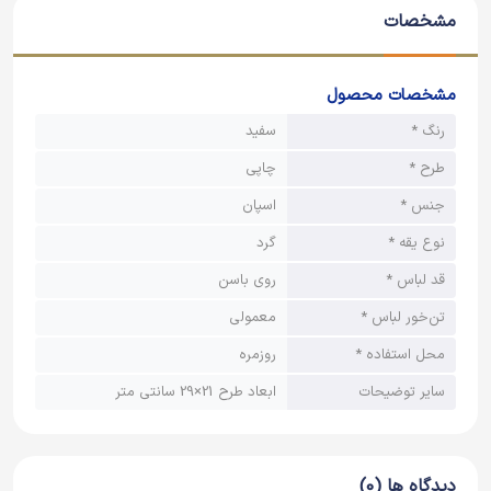
مشخصات
مشخصات محصول
رنگ *
سفید
طرح *
چاپی
جنس *
اسپان
نوع یقه *
گرد
قد لباس *
روی باسن
تن‌خور لباس *
معمولی
محل استفاده *
روزمره
سایر توضیحات
ابعاد طرح 21×29 سانتی متر
دیدگاه ها (0)