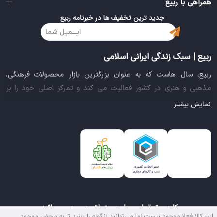
همراهی با ربیع
جدید ترین تخفیف ها در خبرنامه ربیع
ربیع | سبک زندگی ایرانی اسلامی
ربیع، سال هاست که به عنوان بزرگترین بازار محصولات فرهنگی،
مذهبی و هنری در کشور فعالیت می کند و تمرکز اصلی خود را بر
سبک زندگی ایرانی اسلامی قرار داده است. این بازار مجموعه کاملی از
نمایش بیشتر
بهترین محصولات سبک زندگی سالم را فراهم آورده تا تمام نیازهای
شما را برای خرید اینترنتی کالاهای فرهنگی، مذهبی و هنری برآورده
نماید.
ایده خلاقانه عرضه محصولات فرهنگی در بستر اینترنت باعث شد تا
ربیع، علاوه بر داشتن نماد اعتماد الکترونیکی و مجوز سازمان صنفی
رایانه ای کشور، گواهی شرکت خلاق را از معاونت علمی و فناوری
ریاست جمهوری دریافت نماید و در خلق تجربه یک خرید آنلاین
کلیه حقوق این سایت متعلق به ربیع می باشد.
مطمئن و آسان، پیشتاز باشد.
این کالا فعلا موجود نیست اما می‌توانید زنگوله را بزنید تا به محض موجود