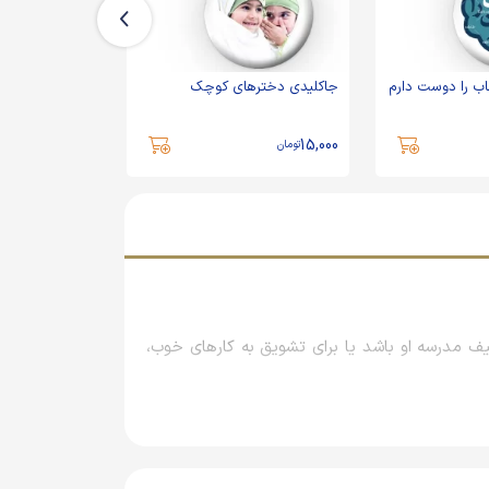
ب را دوست دارم
جاکلیدی دخترهای کوچک
جاکلیدی چادرت
15,000
15,000
تومان
تومان
 مدرسه او باشد یا برای تشویق به کارهای خوب،
یق عموم جامعه تعدادی تصویر با مفاهیم مهم روز
یا سال‌ها بعد، اگر این افراد به محصولات آنها نیاز