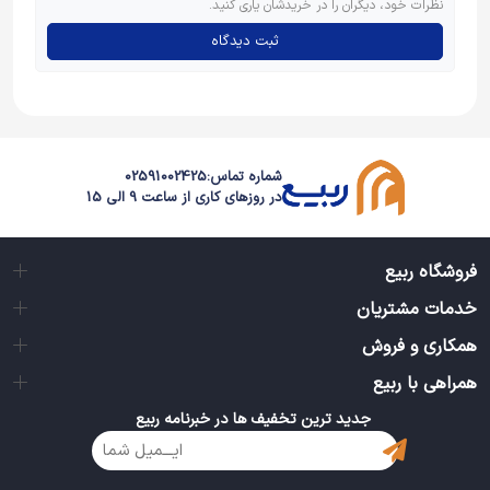
دریچه ای به دنیای دیگر بگشاییم؛ دنیایی که چهارچوب آن را
نظرات خود، دیگران را در خریدشان یاری کنید.
پاکی و صداقت و نیکی و ایمان تشکیل می دهد. این دنیا که
ثبت دیدگاه
بر پایه فطرت بنا شده، به زلالی آب است و به شفافیت آسمان.
زنگار دلمان را می توانیم این گونه بزداییم."اکبرکاراته به تهران
می رود"، نام داستان دنباله داری برای نوجوانان است که
شماره تماس:
02591002425
خاصیّت همان دریچه را دارد.
در روزهای کاری از ساعت 9 الی 15
فروشگاه ربیع
خدمات مشتریان
همکاری و فروش
همراهی با ربیع
جدید ترین تخفیف ها در خبرنامه ربیع