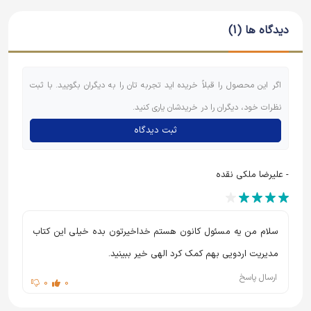
شدنی در اردو که مهم ترین بخش هر برنامه ی جمعی است
دیدگاه ها (1)
نمی تواند فاقد هدف باشد.
وقتی هدف در برنامه های فرهنگی همراستا با هدف اردو تعیین
اگر این محصول را قبلاً خریده اید تجربه تان را به دیگران بگویید. با ثبت
شود دیگر نمی توان هر برنامه ای را با هر کیفیتی اجرا کرد. از
نظرات خود، دیگران را در خریدشان یاری کنید.
این رو برنامه های فرهنگی باید واجد خصوصیاتی باشد.
ثبت دیدگاه
- علیرضا ملکی نقده
سلام من یه مسئول کانون هستم خداخیرتون بده خیلی این کتاب
مدیریت اردویی بهم کمک کرد الهی خیر ببینید.
ارسال پاسخ
0
0