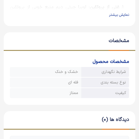
غنی از پروتئین
: لوبیا چیتی دیم منبع خوبی از پروتئین
نمایش بیشتر
گیاهی است و می‌تواند به عنوان یک منبع پروتئینی
مناسب در رژیم‌های گیاه‌خواری مورد استفاده قرار گیرد.
سرشار از فیبر
: این لوبیا دارای مقدار زیادی فیبر است که به
مشخصات
بهبود عملکرد دستگاه گوارش و جلوگیری از یبوست کمک
می‌کند.
مشخصات محصول
ویتامین‌ها و مواد معدنی
: لوبیا چیتی دیم حاوی
شرایط نگهداری
خشک و خنک
ویتامین‌های گروه B (مانند فولات و تیامین) و مواد
نوع بسته بندی
فله ای
معدنی مانند آهن، منیزیم و پتاسیم است.
کیفیت
ممتاز
کمک به کنترل قند خون
: فیبر موجود در لوبیا چیتی دیم
می‌تواند به کنترل قند خون و بهبود حساسیت به انسولین
کمک کند.
دیدگاه ها (0)
کاهش کلسترول
: مصرف این لوبیا می‌تواند به کاهش
سطح کلسترول بد خون (LDL) کمک کند و سلامت قلب را