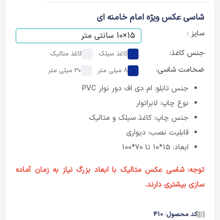
شاسی عکس ویژه امام خامنه ای
سایز :
جنس کاغذ:
کاغذ سیلک
کاغذ متالیک
ضخامت شاسی:
8 میلی متر
30 میلی متر
جنس تابلو: ام دی اف دور نوار PVC
نوع چاپ: لابراتوار
جنس چاپ: کاغذ سیلک و متالیک
قابلیت نصب: دیواری
ابعاد: 15*10 تا 70*100
توجه: شاسی عکس متالیک با ابعاد بزرگ نیاز به زمان آماده
سازی بیشتری دارند.
کد محصول: 410