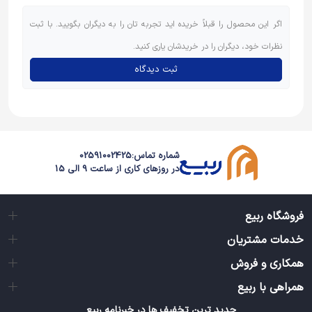
اگر این محصول را قبلاً خریده اید تجربه تان را به دیگران بگویید. با ثبت
نظرات خود، دیگران را در خریدشان یاری کنید.
ثبت دیدگاه
شماره تماس:
02591002425
در روزهای کاری از ساعت 9 الی 15
فروشگاه ربیع
خدمات مشتریان
همکاری و فروش
همراهی با ربیع
جدید ترین تخفیف ها در خبرنامه ربیع