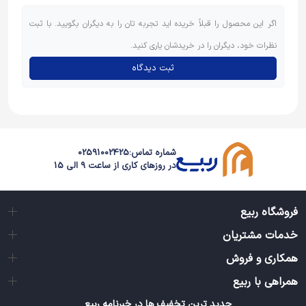
اگر این محصول را قبلاً خریده اید تجربه تان را به دیگران بگویید. با ثبت
نظرات خود، دیگران را در خریدشان یاری کنید.
ثبت دیدگاه
شماره تماس:
02591002425
در روزهای کاری از ساعت 9 الی 15
فروشگاه ربیع
خدمات مشتریان
همکاری و فروش
همراهی با ربیع
جدید ترین تخفیف ها در خبرنامه ربیع