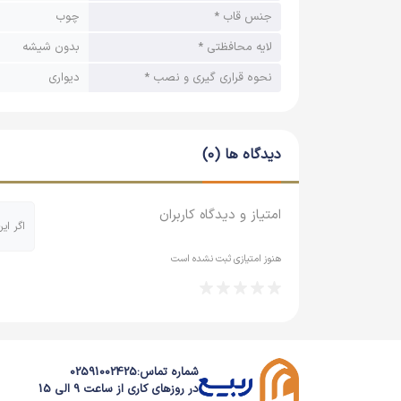
جنس قاب *
چوب
لایه محافظتی *
بدون شیشه
نحوه قراری گیری و نصب *
دیواری
دیدگاه ها (0)
امتیاز و دیدگاه کاربران
اگر ای
هنوز امتیازی ثبت نشده است
شماره تماس:
02591002425
در روزهای کاری از ساعت 9 الی 15