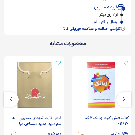
فروشنده : ربیع
از 2 روز دیگر
ارسال از قم ، قم
گارانتی اصالت و سلامت فیزیکی کالا
محصولات مشابه
کتاب فلش کارت زبانک 2 کد
فلش کارت شهدای صابرین 1 به
011626
قلم سید حمید مشتاقی نیا
5,000
15,840
تومان
تومان