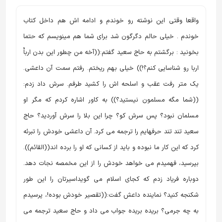
واقعا وقتی این نوشته رو خوندم و ادامه اش هم داخل کتاب
خوندم . خیلی حالم دگرگون شد برای شما هم مینویسم که حتما
بخونید : برگشتم به حاج سعید گفتم:((آخه من چطور این بدن ارباٌ
اربا رو شناسایی کنم؟!)) خیلی بهم ریختم. رفتم سمت آن داعشی.
یک متر رفت عقب و اسلحه اش را کشید طرفم. سرش داد زدم:
((شما مگه مسلمون نیستید؟)) به کاور اشاره کردم که مگر او
مسلمان نبود؟ پس سرش کو؟ چرا این بلا را سرش آوردید؟ حاج
سعید تند تند حرفهایم را ترجمه می کرد. آن داعشی خودش را تبرئه
کرد که این کار ما نبوده و باید از کسانی که او را برده اند((القائم)).
بپرسید، فهمیدم می خواهد خودش را از این مخمصه نجات دهد.
دوباره فریاد زدم که کجای اسلام می گویداسیرتان را این طور
شکنجه کنید؟ نماینده داعش گفت:((تقصیر خودش بوده!، پرسیدم
به چه جرمی؟ بریده بریده جواب می داد و حاج سعید ترجمه می