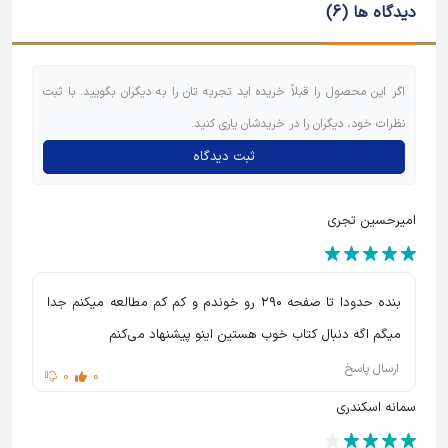
دیدگاه ها (6)
کند ، ابعادی از زاویه دید خانواده ، دوستان و همرزمان شهید .
این کتاب حاوی اسناد ،تصاویر و دلنوشته های شهید حججی
اگر این محصول را قبلاً خریده اید تجربه تان را به دیگران بگویید. با ثبت
نیز می باشد .
نظرات خود، دیگران را در خریدشان یاری کنید.
کتاب سربلند زندگی داستانی شهید حججی به قلم نویسنده
ثبت دیدگاه
کتاب عمار حلب ، محمد علی جعفری می باشد .
امیرحسین تجری
من به چشم خویش تن دیدم که جانم میرود و سربلند ،دیدی
آخر رو سفید شدی ، هنوز گرمی لبت را روی لبم حس میکنم
،گرمی آخرین بوسه ای که زدم زیر گلویت ،گر می روی بی
بنده حدودا تا صفحه ۲۹۰ رو خوندم و کم کم مطالعه میکنم جدا
حاصلی ،گر می برندت حاصلی ،رفتن کجا؟ مردن کجا؟
میگم اگه دنبال کتاب خوب هستین اینو پیشنهاد می‌کنم
ارسال پاسخ
0
0
سمانه اسکندری