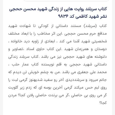
کتاب سربلند روایت هایی از زندگی شهید محسن ححجی
نشر شهید کاظمی کد 9836
کتاب (سربلند) مستند داستانی از کودکی تا شهادت شهید
مدافع حرم محسن حججی .این اثر مخاطب را با ابعاد مختلف
شخصیتی شهید آشنا می کند ، ابعادی از زاویه دید خانواده ،
دوستان و همرزمان شهید .این کتاب حاوی اسناد ،تصاویر و
دلنوشته های شهید حججی نیز می باشد .کتاب سربلند زندگی
داستانی شهید حججی به قلم نویسنده کتاب عمار حلب ،
محمد علی جعفری می باشد .من به چشم خویش تن دیدم که
جانم میرود و سربلنددیدی آخر رو سفید شدیهنوز گرمی لبت را
روی لبم حس میکند گرمی آخرین بوسه ای که زدم زیر گلویت
گر می روی بی حاصلی ،گر می برندت حاصلی رفتن کجا؟ مردن
کجا؟