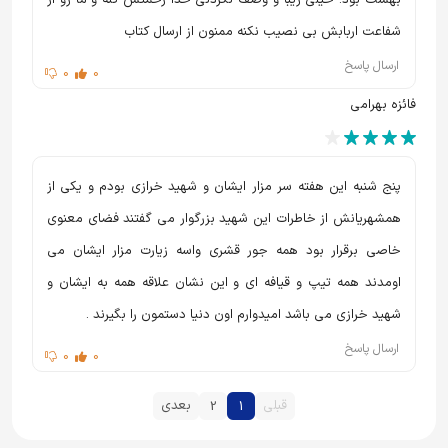
بهشت بود. خیلی زیبا و وصف نکردنی خدا رحمتش کنه و ما رو از
شفاعت اربابش بی نصیب نکنه ممنون از ارسال کتاب
ارسال پاسخ
0
0
فائزه بهرامی
پنج شنبه این هفته سر مزار ایشان و شهید خرازی بودم و یکی از
همشهریانش از خاطرات این شهید بزرگوار می گفتند فضای معنوی
خاصی برقرار بود همه جور قشری واسه زیارت مزار ایشان می
اومدند همه تیپ و قیافه ای و این نشان علاقه همه به ایشان و
شهید خرازی می باشد امیدوارم اون دنیا دستمون را بگیرند .
ارسال پاسخ
0
0
قبلی
بعدی
2
1