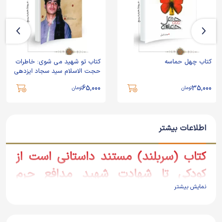
کتاب چهل حماسه
کتاب تو شهید می شوی: خاطرات
حجت الاسلام سید سجاد ایزدهی
65,000
35,000
تومان
تومان
اطلاعات بیشتر
کتاب (سربلند) مستند داستانی است از
کودکی تا شهادت شهید مدافع حرم
نمایش بیشتر
محسن حججی .
این اثر مخاطب را با ابعاد مختلف شخصیتی شهید آشنا می