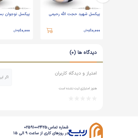
سم سلیمانی
پیکسل شهید حجت الله رحیمی
پیکسل نوجوان ب
10,000
10,000
تومان
تومان
دیدگاه ها (0)
امتیاز و دیدگاه کاربران
اگر ای
هنوز امتیازی ثبت نشده است
شماره تماس:
02591002425
در روزهای کاری از ساعت 9 الی 15