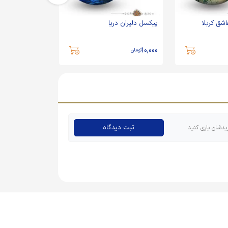
شق کربلا
پیکسل دلیران دریا
پیکسل شهید ابر
10,000
10,000
تومان
تومان
ثبت دیدگاه
یدشان یاری کنید.