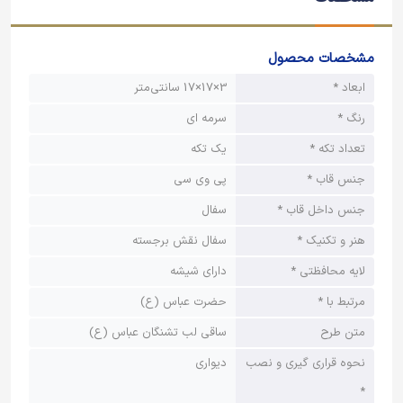
مشخصات محصول
ابعاد *
3×17×17 سانتی‌متر
رنگ *
سرمه ای
تعداد تکه *
یک تکه
جنس قاب *
پی وی سی
جنس داخل قاب *
سفال
هنر و تکنیک *
سفال نقش برجسته
لایه محافظتی *
دارای شیشه
مرتبط با *
حضرت عباس (ع)
متن طرح
ساقی لب تشنگان عباس (ع)
نحوه قراری گیری و نصب
دیواری
*