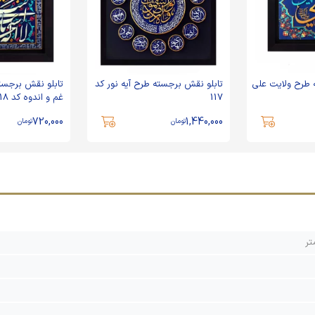
 طرح ولایت علی
تابلو نقش برجسته طرح آیه نور کد
تابلو نقش برجست
117
غم و اندوه کد 118
720,000
1,440,000
تومان
تومان