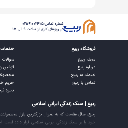
شماره تماس:
02591002425
در روزهای کاری از ساعت 9 الی 15
فروشگاه ربیع
خدمات 
مجله ربیع
سوالات 
درباره ربیع
قوانین و
اعتماد به ربیع
محصولا
تماس با ربیع
حریم خ
نحوه ثب
ربیع | سبک زندگی ایرانی اسلامی
ربیع، سال هاست که به عنوان بزرگترین بازار محصولا
خود را بر سبک زندگی ایرانی اسلامی قرار داده است. 