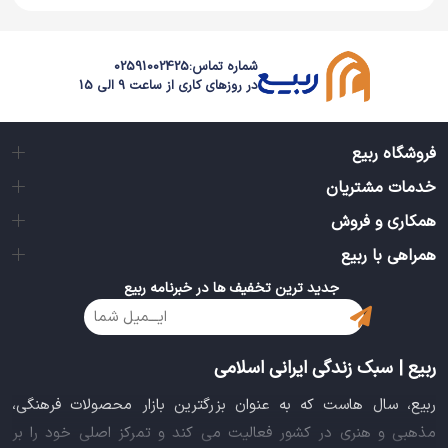
همه ساله در مراسم مختلف از جمله روز‌ ارتش عرب‌های ایران با
لباس محلی و چفیه سفید «الغتره» و «عقال» رژه می‌روند.
شماره تماس:
02591002425
در روزهای کاری از ساعت 9 الی 15
این چنین به نظر می‌رسد که چفیه در بین جوانان به نماد
حرکت‌های جنبشی تبديل شده است. مثلاً در کشورهای عربی
فروشگاه ربیع
چفیه را بر سر و گردن جوانان مصر، تونس، شیعیان بحرین و
خدمات مشتریان
دیگر کشورها دیده‌ایم. در میان این کشورها فلسطین نماد
همکاری و فروش
مقاوت کشورهای اسلامی چفیه را فراوان استفاده می‌کند.
همراهی با ربیع
نام‌های دیگر کوفیه (چفیه)
جدید ترین تخفیف ها در خبرنامه ربیع
چفیه با نام‌های الغتره، الشماغ، حطه و مشده نیز شناخته
می‌شود. برخی از ترک‌ها معتقدند کلمه «شماغ» برگرفته از کلمه
ربیع | سبک زندگی ایرانی اسلامی
ترکی (YASMAK) «یاسماک» به معنای چیز‌ بسته شده، گرفته
شده است. این در حالی است که عرب‌ها قبل از هم‌جواری با
ربیع، سال هاست که به عنوان بزرگترین بازار محصولات فرهنگی،
مذهبی و هنری در کشور فعالیت می کند و تمرکز اصلی خود را بر
ترک‌ها از چفیه استفاده می‌کردند. در برخی کشورهای شمال