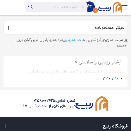
0
فیلتر محصولات
مرتب سازی:
پرفروشترین ها
جدیدترین
پربازدیدترین
ارزان ترین
گران ترین
0
محصول
آرشیو زیبایی و سلامتی ×
متنوع ترین کلکسیون از انواع عطر های خارجی و بین المللی
نمایش بیشتر
شماره تماس:
02591002425
در روزهای کاری از ساعت 9 الی 15
فروشگاه ربیع