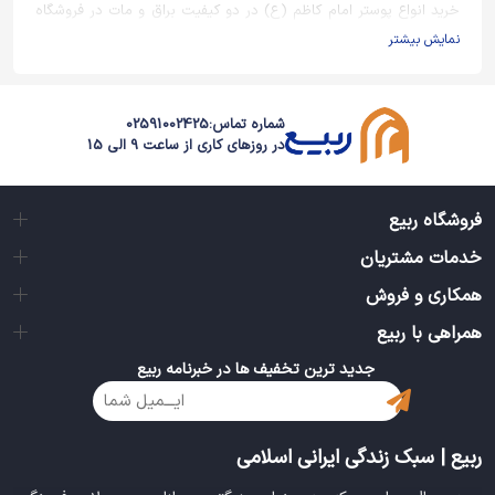
خرید انواع پوستر امام کاظم (ع) در دو کیفیت براق و مات در فروشگاه
اینترنتی ربیع فرهنگی.
نمایش بیشتر
شماره تماس:
02591002425
در روزهای کاری از ساعت 9 الی 15
فروشگاه ربیع
خدمات مشتریان
همکاری و فروش
همراهی با ربیع
جدید ترین تخفیف ها در خبرنامه ربیع
ربیع | سبک زندگی ایرانی اسلامی