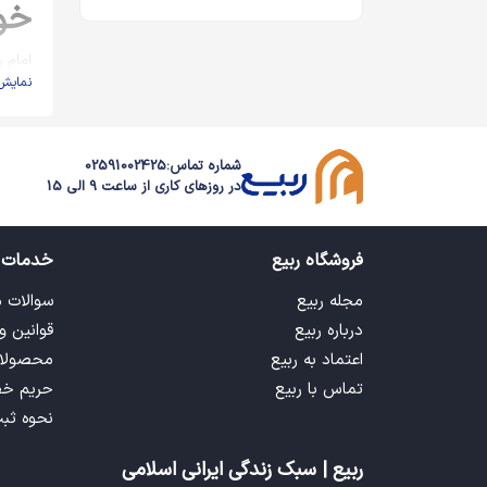
خو
امام ر
نمایش
امیرا
از حض
شماره تماس:
02591002425
همچنی
در روزهای کاری از ساعت 9 الی 15
اسلام
توجه 
فروشگاه ربیع
خدمات 
می‌توا
مجله ربیع
سوالات 
خو
درباره ربیع
قوانین و
اعتماد به ربیع
محصولا
سنگ ز
تماس با ربیع
حریم خ
بخشش،
انرژی
نحوه ثب
فرد ب
خواص 
ربیع | سبک زندگی ایرانی اسلامی