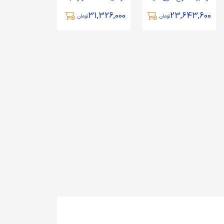
دست ساز رکاب نقره -
نقره - کد 77942
31,326,000
23,643,600
کد 89682
تومان
تومان