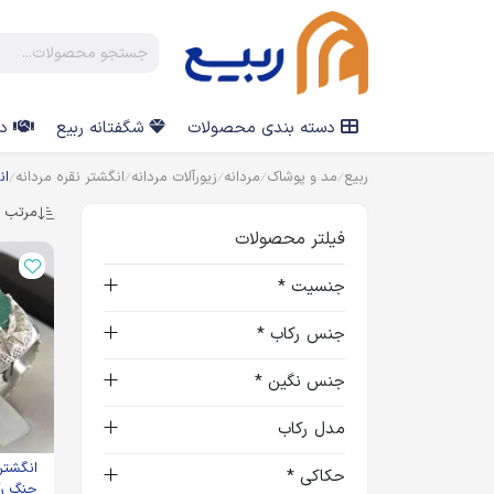
دسته بندی محصولات
شگفتانه ربیع
در
ربیع
مد و پوشاک
مردانه
زیورآلات مردانه
انگشتر نقره مردانه
ان
مرتب س
فیلتر محصولات
جنسیت *
جنس رکاب *
جنس نگین *
مدل رکاب
انگشتر 
حکاکی *
چنگ رک