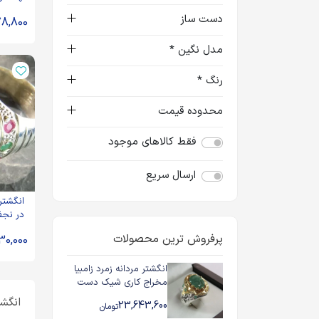
ساز - کد 65
دست ساز
8,800
مدل نگین *
رنگ *
محدوده قیمت
فقط کالاهای موجود
ارسال سریع
انگشتر
در نجف
زمرد د
پرفروش ترین محصولات
30,000
53421
انگشتر مردانه زمرد زامبیا
مخراج کاری شیک دست
ساز رکاب نقره - کد
انگشت
23,643,600
تومان
89682