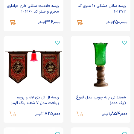
ریسه ساتن مشکی 10 متری کد
ریسه فلامنت مثلثی طرح عزاداری
101373
محرم و صفر کد 104160
396,000
250,000
تومان
تومان
شمعدانی پایه چوبی مدل فروغ
ریسه ال ای دی لاله و پرچم
(یک عدد)
زربافت مدل 7 شعله رنگ قرمز
2,725,000
1,854,000
تومان
تومان