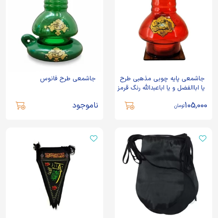
جاشمعی پایه چوبی مذهبی طرح
جاشمعی طرح فانوس
یا اباالفضل و یا اباعبدالله رنگ قرمز
کد 10266702
105,000
ناموجود
تومان