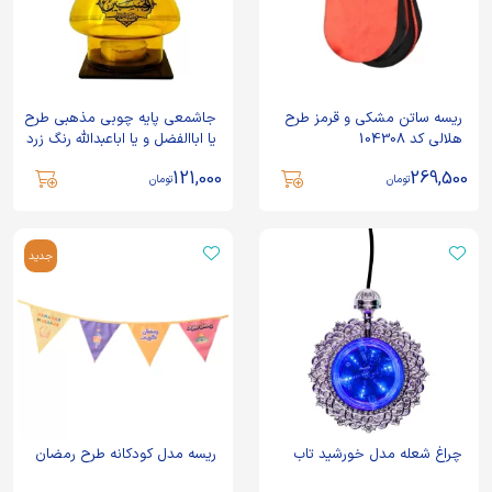
ریسه ساتن مشکی و قرمز طرح
جاشمعی پایه چوبی مذهبی طرح
هلالی کد 104308
یا اباالفضل و یا اباعبدالله رنگ زرد
کد 10266701
121,000
269,500
تومان
تومان
جدید
چراغ شعله مدل خورشید تاب
ریسه مدل کودکانه طرح رمضان