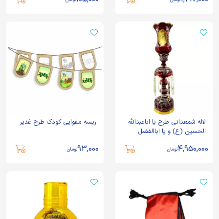
لاله شمعدانی طرح یا اباعبدالله
ریسه مقوایی کودک طرح غدیر
الحسین (ع) و یا اباالفضل
العباس (ع) کد 103274
93,000
4,950,000
تومان
تومان