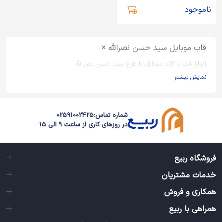
ناموجود
قاب موبایل سید حسن نصرالله ×
انواع قاب و گارد موبایل با طرح سید حسن نصرالله
نمایش بیشتر
شماره تماس:
02591002425
در روزهای کاری از ساعت 9 الی 15
فروشگاه ربیع
خدمات مشتریان
همکاری و فروش
همراهی با ربیع