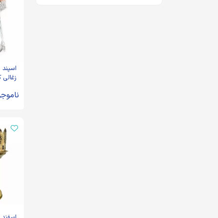
اسپند 
زغالی کد 0444
ناموجو
اسفند 