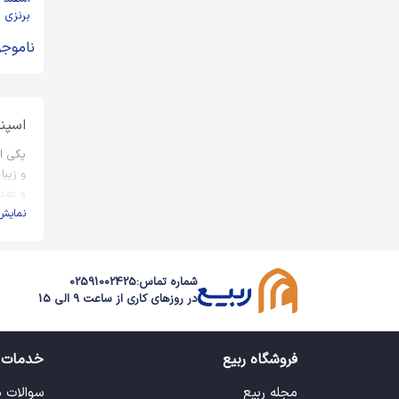
برنزی پ
103561
ناموجو
اسپن
یکی ا
و زیب
و عود
نمایش
کارب
اسپند
شماره تماس:
02591002425
ائمه 
در روزهای کاری از ساعت 9 الی 15
اسپند
در ما 
فروشگاه ربیع
خدمات 
خرید
مجله ربیع
سوالات 