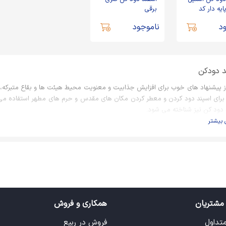
ایه دار کد
برقی
د
ناموجود
د دودکن
ز پیشنهاد های خوب برای افزایش جذابیت و معنویت محیط هیئت ها و بقاع متبرکه، 
ا برای اسپند دود کردن و معطر کردن مکان های مقدس و حرم های مطهر استفاده می 
 دود کن نیز شناخته می شود.
 بیشتر
رد اسپند دود کن حضرتی
 دود کن هیئتی یا اسپند دودکن حرمی از خانواده همان اسپنددودکن هایی است که 
دیده اید. کاربرد اسپند دودکن هیئتی، معطر کردن فضا و روح معنوی دادن به محی
 صورت بگیرد. خصوصاً شنیدن صدای شکسته شدن دانه های اسپند در اسپند دودکن 
بیدار می سازد.
مشتریان
همکاری و فروش
 اسپند دود کن هیئتی
متداول
فروش در ربیع