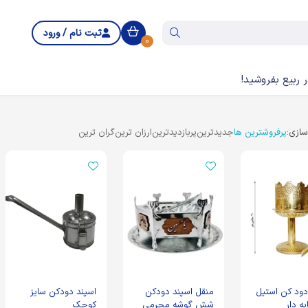
ثبت نام / ورود
0
 ربیع بفروشید!
ازی:
پرفروشترین ها
جدیدترین
پربازدیدترین
ارزان ترین
گران ترین
دود کن استیل
منقل اسپند دودکن
اسپند دودکن سایز
ه دار
شش گوشه محرمی
کوچک