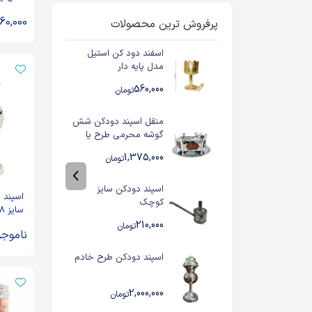
60,000
پرفروش ترین محصولات
اسفند دود کن استیل
مدل پایه دار
560,000
تومان
منقل اسپند دودکن شش
گوشه محرمی طرح یا
حسین و یا ابالفضل کد
1,375,000
تومان
103500
اسپند دودکن سایز
اسپند 
کوچک
نقره ای ک
210,000
تومان
ناموجو
اسپند دودکن طرح خادم
2,000,000
تومان