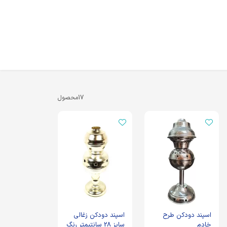
17
محصول
اسپند دودکن طرح
اسپند دودکن زغالی
خادم
سایز 28 سانتیمتر رنگ