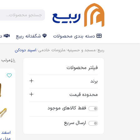
دسته بندی محصولات
شگفتانه ربیع
در
ربیع
مسجد و حسینیه
ملزومات خادمی
اسپند دودکن
مرتب س
فیلتر محصولات
برند
محدوده قیمت
فقط کالاهای موجود
ارسال سریع
اسفند 
مدل پای