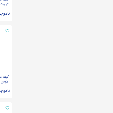
کوچک 
کد 2946
ناموجو
کیف دو
طوس و 
الحسین ک
ناموجو