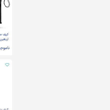
کیف مد
اربعین ا
کد 2929
ناموجو
کیف دو