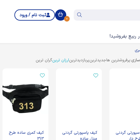
ثبت نام / ورود
0
 ربیع بفروشید!
ری
ازی:
پرفروشترین ها
جدیدترین
پربازدیدترین
ارزان ترین
گران ترین
سپورتی گردنی
کیف پاسپورتی گردنی
کیف کمری ساده طرح
ح دار
مدل ساده
313