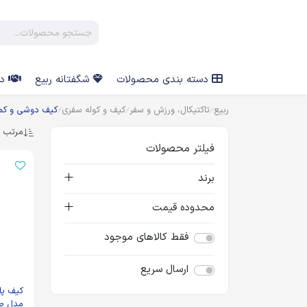
دسته بندی محصولات
شگفتانه ربیع
در
ربیع
تاکتیکال، ورزش و سفر
کیف و کوله سفری
کیف دوشی و کم
مرتب س
فیلتر محصولات
برند
محدوده قیمت
فقط کالاهای موجود
ارسال سریع
کیف پا
مدل طر