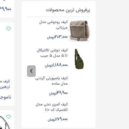
49,900
پرفروش ترین محصولات
کیف رودوشی مدل
مرزبانی
203,000
تومان
کیف دوشی تاکتیکال
5.11 مدل 5 جیب
1,188,000
تومان
کیف پاسپورتی گردنی
کیف مد
مدل ساده
اربعین
هایم ر
49,900
تومان
ناموجو
کنم کد 924
کیف کمری نخی مدل
کلاسیک کد 110
179,000
تومان