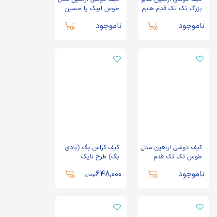
بزرگ تک تک قدم هایم
طوس لبیک یا حسین
را نذر ظهورت می کنم
کد 2879
ناموجود
ناموجود
کد 2920
کیف دوشی اربعین مدل
کیف کراس بگ (بادی
طوس تک تک قدم
بگ) طرح نایک
هایم را نذر ظهورت می
ناموجود
648,000
کنم کد 2921
تومان