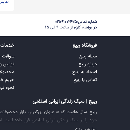
نمایش
شماره تماس:
02591002425
در روزهای کاری از ساعت 9 الی 15
فروشگاه ربیع
خدمات 
مجله ربیع
سوالات 
درباره ربیع
قوانین و
اعتماد به ربیع
محصولا
تماس با ربیع
حریم خ
نحوه ثب
ربیع | سبک زندگی ایرانی اسلامی
ربیع، سال هاست که به عنوان بزرگترین بازار محصولا
خود را بر سبک زندگی ایرانی اسلامی قرار داده است. 
فراهم آورده تا تمام نیازهای شما را برای خرید اینترنتی
نمایش بیشتر