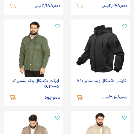
2,988,000
2,148,000
تومان
تومان
کاپشن تاکتیکال وینداستاپر 5.11
اورکت تاکتیکال رنگ یشمی کد
KC12085
3,108,000
ناموجود
تومان