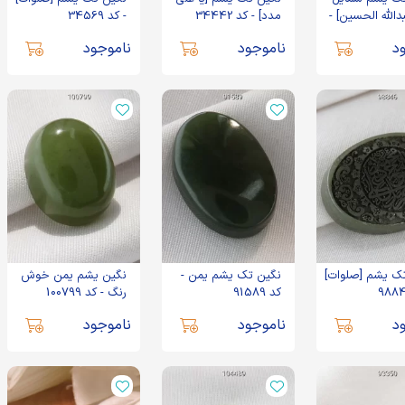
عبدالله الحسین] -
مدد] - کد 34442
- کد 34569
د
ناموجود
ناموجود
ک یشم [صلوات]
نگین تک یشم یمن -
نگین یشم یمن خوش
کد 91589
رنگ - کد 100799
د
ناموجود
ناموجود