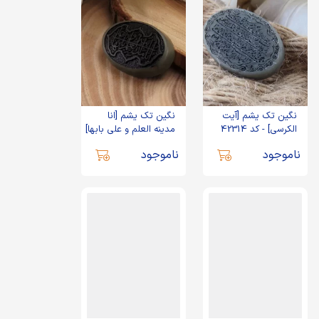
نگین تک یشم [آیت
نگین تک یشم [انا
الکرسی] - کد 42314
مدینه العلم و علی بابها]
- کد 34436
ناموجود
ناموجود