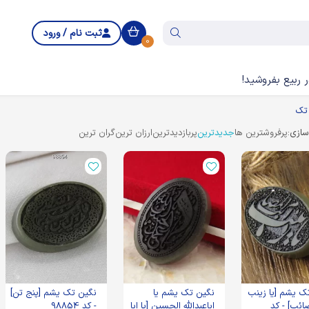
ثبت نام / ورود
0
 ربیع بفروشید!
تک
ازی:
پرفروشترین ها
جدیدترین
پربازدیدترین
ارزان ترین
گران ترین
ک یشم [یا زینب
نگین تک یشم یا
نگین تک یشم [پنج تن]
ائب] - کد
اباعبدالله الحسین [یا ابا
- کد 98854