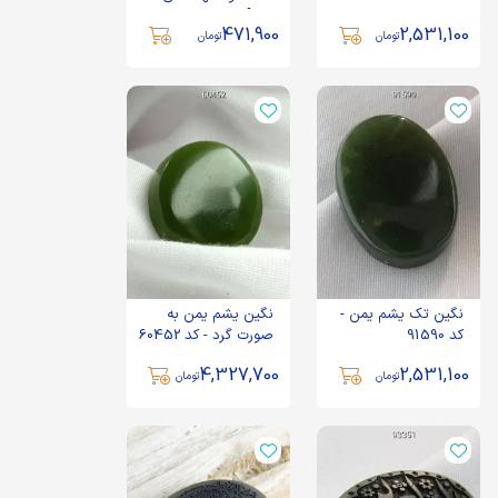
مولا] - کد 100650
471,900
2,531,100
تومان
تومان
نگین تک یشم یمن -
نگین یشم یمن به
کد 91590
صورت گرد - کد 60452
4,327,700
2,531,100
تومان
تومان