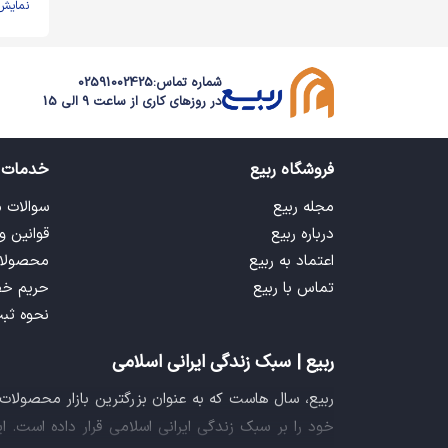
نمایش
شماره تماس:
02591002425
در روزهای کاری از ساعت 9 الی 15
فروشگاه ربیع
خدمات 
مجله ربیع
سوالات 
درباره ربیع
قوانین و
اعتماد به ربیع
محصولا
تماس با ربیع
حریم خ
نحوه ثب
ربیع | سبک زندگی ایرانی اسلامی
ربیع، سال هاست که به عنوان بزرگترین بازار محصولا
خود را بر سبک زندگی ایرانی اسلامی قرار داده است. 