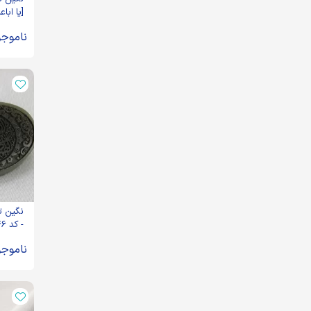
[یا ابا
کد 104485
ناموجو
نگین ت
- کد 98846
ناموجو