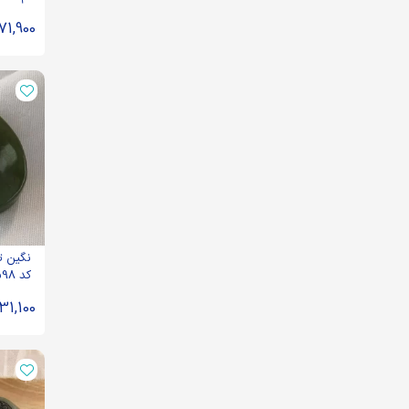
34504
71,900
نگین ت
کد 91598
31,100