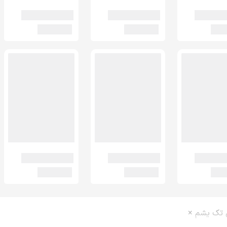
 تک یشم ×