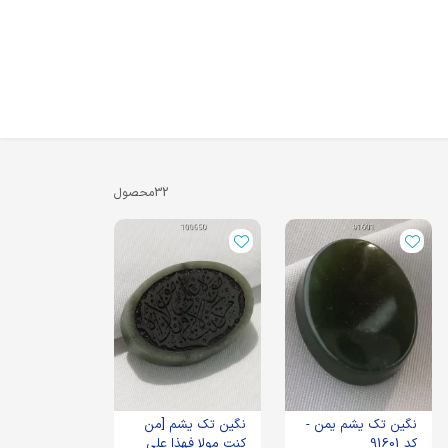
32
محصول
نگین تک یشم یمن -
نگین تک یشم [من
کد 91601
کنت مولا فهذا علی