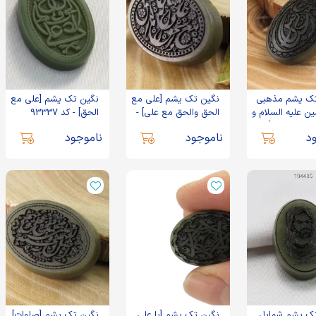
تک یشم مذهبی
نگین تک یشم [علی مع
نگین تک یشم [علی مع
ین علیه السلام و
الحق والحق مع علی] -
الحق] - کد 93337
عباس و زهرا] - کد
کد 35086
د
ناموجود
ناموجود
ک یشم شمایل
نگین تک یشم [یا علی
نگین تک یشم [صلوات]