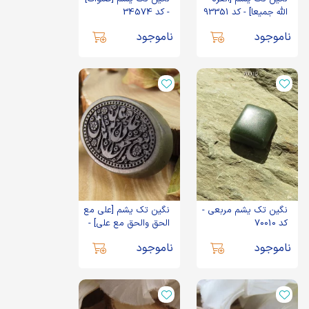
الله جمیعا] - کد 93351
- کد 34574
ناموجود
ناموجود
نگین تک یشم مربعی -
نگین تک یشم [علی مع
کد 70010
الحق والحق مع علی] -
کد 35086
ناموجود
ناموجود