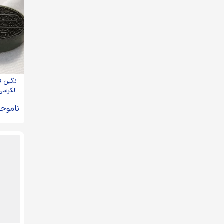
نگین ت
الکرسی] -
ناموجو