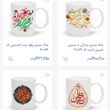
ماگ محرم زندگی با حسین
ماگ محرم رقیه بنت الحسین کد
شیرین است کد 60077
60076
431,250
400,200
تومان
تومان