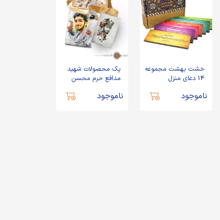
خشت بهشت مجموعه
پک محصولات شهید
14 دعای منزل
مدافع حرم محسن
حججی
ناموجود
ناموجود