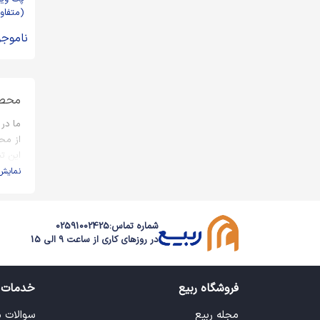
(متفاو
ناموجو
محصو
ما در 
از مح
این تن
نمایش
شماره تماس:
02591002425
در روزهای کاری از ساعت 9 الی 15
فروشگاه ربیع
خدمات 
مجله ربیع
سوالات 