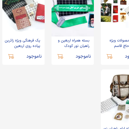
صولات ویژه
بسته همراه اربعین و
پک فرهنگی ویژه زائرین
اج قاسم
راهیان نور کودک
پیاده روی اربعین
 کالا)
حسینی
د
ناموجود
ناموجود
 ایام راهیان نور