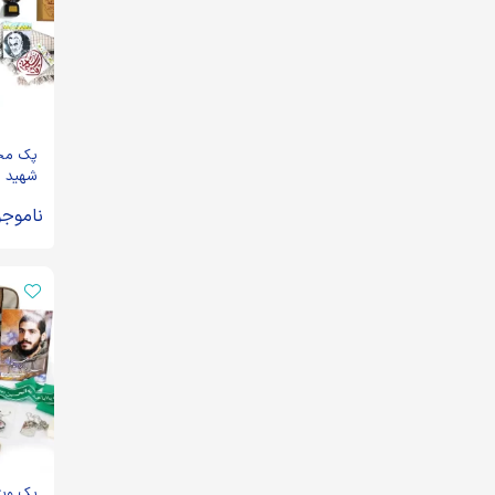
پک مح
شهید ح
سلیمانی (13
ناموجو
پک ویژه