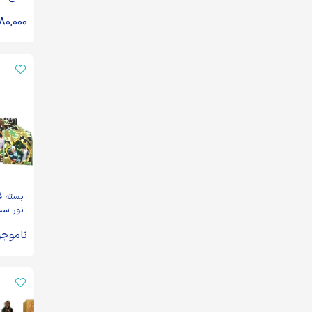
80,000
بسته ف
نور س
ناموجو