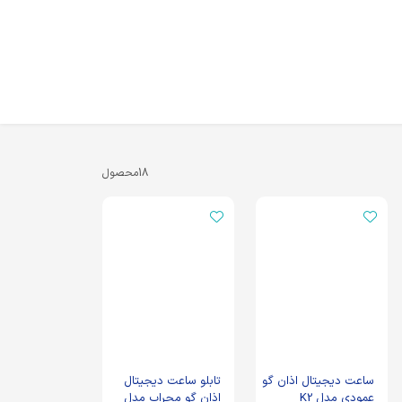
18
محصول
ساعت دیجیتال اذان گو
تابلو ساعت دیجیتال
عمودی مدل K2
اذان گو محراب مدل