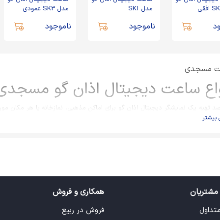
مدل SK1
مدل SK3 عمودی
د
ناموجود
ناموجود
ت مسجدی
واع ساعت دیجیتال اذان گو مسجدی
صد تهیه یک نمایشگر دیجیتال اذان گو برای اماکن مذهبی، نمازخانه یا هر مکان مورد 
 بیشتر
 بهترین ساعت دیجیتال اذان گو را با ارزانترین قیمت و بهترین کیفیت و خدمات انتخا
کانات ساعت های اذان گو دیجیتال
کانات نمایشگرهای ساعت هوشمند دیجیتال مسجد و اماکن مذهبی می توان به موارد زی
نمایش ساعت، تاریخ، دما، روز هفته
نمایش ذکر روز، مناسبت های سال
مشتریان
همکاری و فروش
نمایش اوقات شرعی هر روز
متداول
فروش در ربیع
نمایش متن روان دلخواه