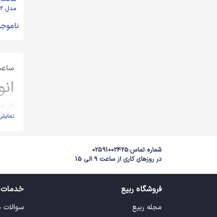
مدل SK2 افقی
ناموجو
ساع
ان
اگر ق
نمایش
کرد تا
ام
شماره تماس:
02591002425
از ام
در روزهای کاری از ساعت 9 الی 15
فروشگاه ربیع
خدمات 
مجله ربیع
سوالات 