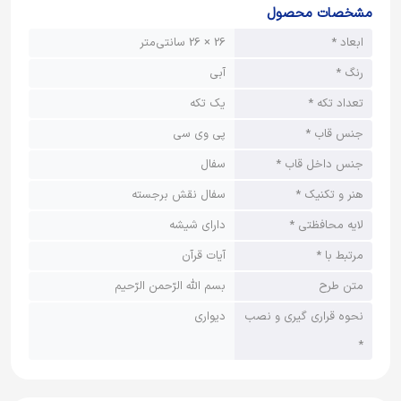
مشخصات محصول
ابعاد *
26 × 26 سانتی‌متر
رنگ *
آبی
تعداد تکه *
یک تکه
جنس قاب *
پی وی سی
جنس داخل قاب *
سفال
هنر و تکنیک *
سفال نقش برجسته
لایه محافظتی *
دارای شیشه
مرتبط با *
آیات قرآن
متن طرح
بسم الله الرّحمن الرّحیم
نحوه قراری گیری و نصب
دیواری
*