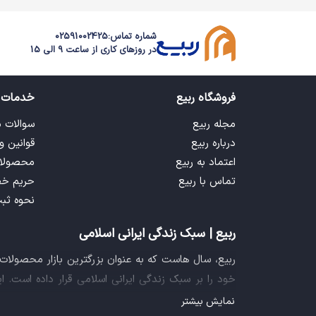
شماره تماس:
02591002425
در روزهای کاری از ساعت 9 الی 15
فروشگاه ربیع
خدمات 
مجله ربیع
سوالات 
درباره ربیع
قوانین و
اعتماد به ربیع
محصولا
تماس با ربیع
حریم خ
نحوه ثب
ربیع | سبک زندگی ایرانی اسلامی
ربیع، سال هاست که به عنوان بزرگترین بازار محصولا
خود را بر سبک زندگی ایرانی اسلامی قرار داده است. 
فراهم آورده تا تمام نیازهای شما را برای خرید اینترنتی
نمایش بیشتر