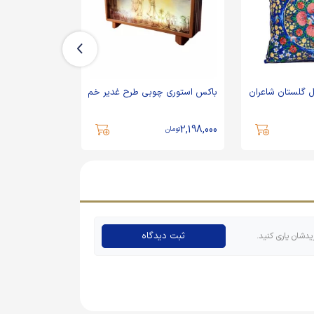
گلستان شاعران
باکس استوری چوبی طرح غدیر خم
استیکر مربعی 
الشموس
33,000
2,198,000
تومان
تومان
ثبت دیدگاه
یدشان یاری کنید.