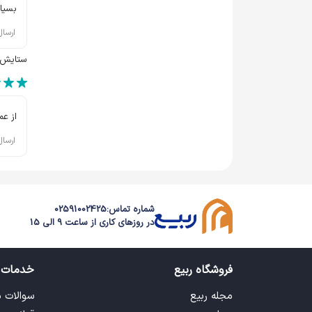
بسیار
ارسال
ستایش
از ع
ارسال
شماره تماس:
02591002425
در روزهای کاری از ساعت 9 الی 15
فروشگاه ربیع
خدمات 
مجله ربیع
سوالات 