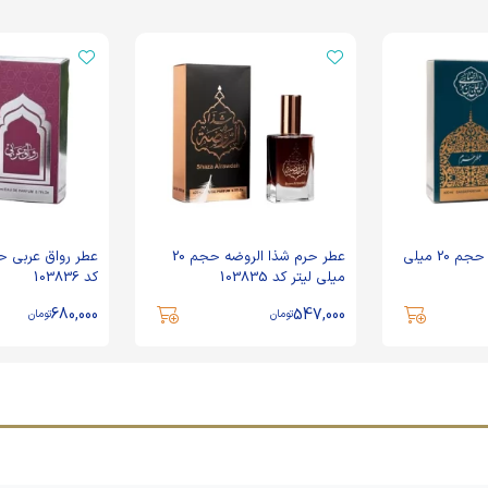
عطر حرم امام رضا حجم 20 میلی
عطر حرم شذا الروضه حجم 20
میلی لیتر کد 103835
کد 103836
680,000
547,000
تومان
تومان