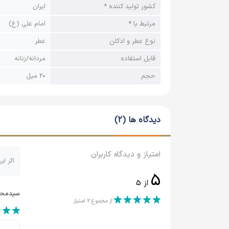
کشور تولید کننده *
ایران
مرتبط با *
امام علی (ع)
نوع عطر و ادکلن
عطر
قابل استفاده
مردانه/زنانه
حجم
20 میل
دیدگاه ها (2)
امتیاز و دیدگاه کاربران
اگر ای
5
از
5
سیدمحم
از مجموع 2 امتیاز