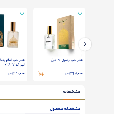
عطر حرم رضوی 20 میل
لیتر کد 103837
440,000
348,000
تومان
تومان
مشخصات
مشخصات محصول