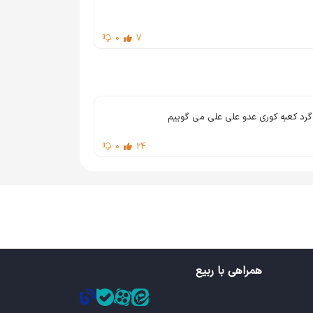
0
7
گرد کعبه کوری عدو علی علی می گوییم
0
24
همراهی با ربیع