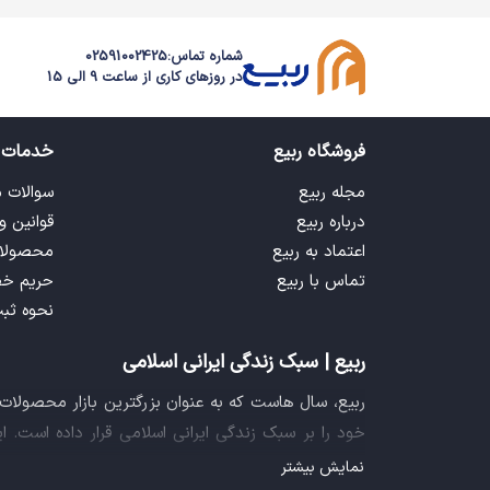
شماره تماس:
02591002425
در روزهای کاری از ساعت 9 الی 15
فروشگاه ربیع
خدمات 
مجله ربیع
سوالات 
درباره ربیع
قوانین و
اعتماد به ربیع
محصولا
تماس با ربیع
حریم خ
نحوه ثب
ربیع | سبک زندگی ایرانی اسلامی
ربیع، سال هاست که به عنوان بزرگترین بازار محصولا
خود را بر سبک زندگی ایرانی اسلامی قرار داده است. 
فراهم آورده تا تمام نیازهای شما را برای خرید اینترنتی
نمایش بیشتر