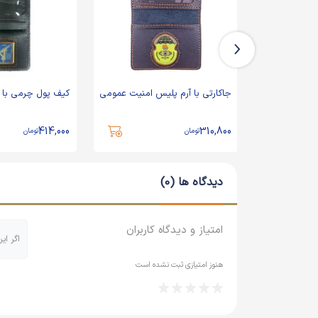
هی
جاکارتی با آرم پلیس امنیت عمومی
کیف پول چرمی با آرم سپاه
414,000
310,800
تومان
تومان
دیدگاه ها (0)
امتیاز و دیدگاه کاربران
اگر ای
هنوز امتیازی ثبت نشده است