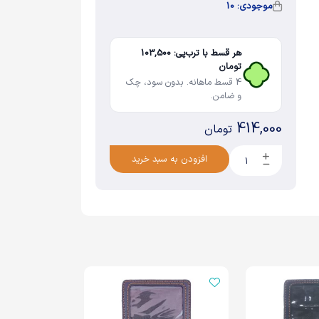
موجودی: 10
هر قسط با ترب‌پی: 103,500
تومان
4 قسط ماهانه. بدون سود، چک
و ضامن.
414,000
تومان
افزودن به سبد خرید