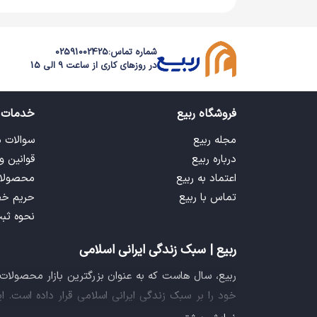
شماره تماس:
02591002425
در روزهای کاری از ساعت 9 الی 15
فروشگاه ربیع
خدمات 
مجله ربیع
سوالات 
درباره ربیع
قوانین و
اعتماد به ربیع
محصولا
تماس با ربیع
حریم خ
نحوه ثب
ربیع | سبک زندگی ایرانی اسلامی
ربیع، سال هاست که به عنوان بزرگترین بازار محصولا
خود را بر سبک زندگی ایرانی اسلامی قرار داده است. 
فراهم آورده تا تمام نیازهای شما را برای خرید اینترنتی