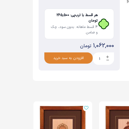
و
هر قسط با ترب‌پی: 265,500
تومان
4 قسط ماهانه. بدون سود، چک
و ضامن.
1,062,000
تومان
افزودن به سبد خرید