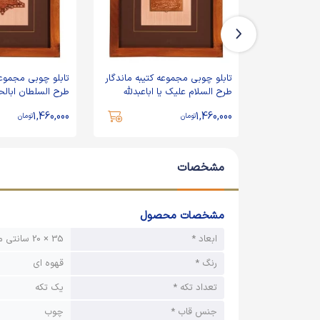
تیبه ماندگار
تابلو چوبی مجموعه کتیبه ماندگار
تابلو چوبی مجموعه
اس علیه السلام
طرح السلام علیک یا اباعبدلله
طرح السلطان ابال
الحسین
1,460,000
1,460,000
تومان
تومان
مشخصات
مشخصات محصول
ابعاد *
35 × 20 سانتی متر
رنگ *
قهوه ای
تعداد تکه *
یک تکه
جنس قاب *
چوب