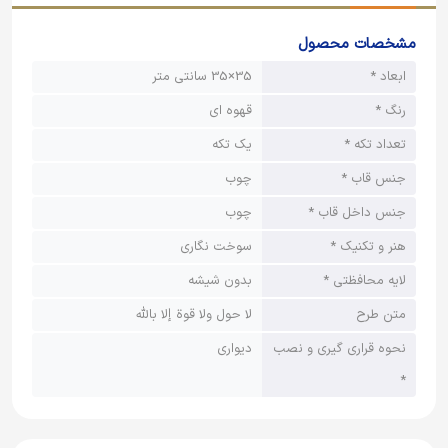
مشخصات محصول
ابعاد *
35×35 سانتی متر
رنگ *
قهوه ای
تعداد تکه *
یک تکه
جنس قاب *
چوب
جنس داخل قاب *
چوب
هنر و تکنیک *
سوخت نگاری
لایه محافظتی *
بدون شیشه
متن طرح
لا حول ولا قوة إلا بالله
نحوه قراری گیری و نصب
دیواری
*