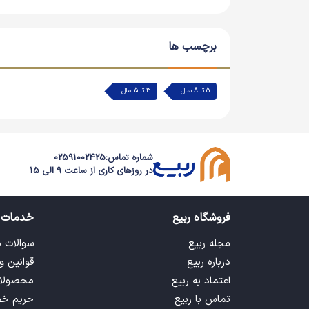
است که در سایت ربیع بر روی گزینه خرید اسباب 
سفارش خود نقطه نظراتتان را در خصوص این محصول ب
برچسب ها
5 تا 8 سال
3 تا 5 سال
شماره تماس:
02591002425
در روزهای کاری از ساعت 9 الی 15
فروشگاه ربیع
خدمات 
مجله ربیع
سوالات 
درباره ربیع
قوانین و
اعتماد به ربیع
محصولا
تماس با ربیع
حریم خ