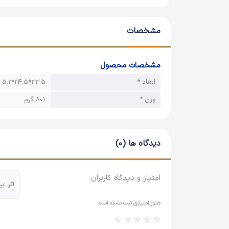
بازی می‌کنند دارای تأثیرات بسیار ارزشمند و مهمی خ
مشخصات
به همین منظور هم تصمیم داریم تا یک اسباب بازی 
مشخصات محصول
روش بازی با آن به این صورت است که باید یکی از ک
ابعاد *
33.5*24.5*5.2 سانتیمتر
کردن به تصاویر درون هر حفره، از بین وجوه مکعب‌ها،
تا در نهایت یک تصویر کامل به دست بیاید.
وزن *
801 گرم
اسباب بازی مکعب های باهوش هوش آذین طوری طرا
دیدگاه ها (0)
و تصویری-فضایی نیز بسیار موثر است. ضمن آنکه قد
امتیاز و دیدگاه کاربران
اگر ای
دلیل هم حمل و جا به جایی آن بسیار آسان بوده و ک
هنوز امتیازی ثبت نشده است
شما نیز اگر به دنبال افزایش قدرت هوش و ذهن کودکا