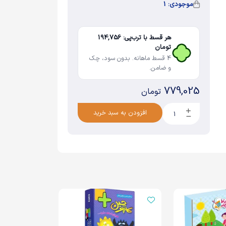
موجودی: 1
هر قسط با ترب‌پی: 194,756
تومان
4 قسط ماهانه. بدون سود، چک
و ضامن.
779,025
تومان
افزودن به سبد خرید