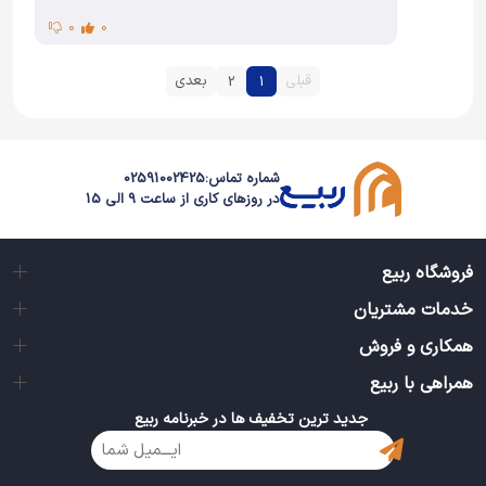
0
0
قبلی
بعدی
2
1
شماره تماس:
02591002425
در روزهای کاری از ساعت 9 الی 15
فروشگاه ربیع
خدمات مشتریان
همکاری و فروش
همراهی با ربیع
جدید ترین تخفیف ها در خبرنامه ربیع